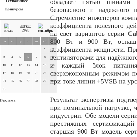
обладает пятью шинами 
Технобизнес
безопасного и надежного 
Конкурсы
Стремление инженеров ком
коэффициента полезного дей
август
2026
на свет вариантов серии
Ca
800 Вт и 900 Вт, оснащё
пн
вт
ср
чт
пт
сб
вс
коэффициента мощности. При
1
2
вентиляторами для надёжног
3
4
5
6
7
8
9
и каждый блок питан
10
11
12
13
14
15
16
сверхэкономным режимом п
17
18
19
20
21
22
23
при токе линии +5VSB на уро
24
25
26
27
28
29
30
31
Результат экспертизы подт
Реклама
при номинальной нагрузке, ч
индустрии. Обе модели сери
престижных сертификаций
старшая 900 Вт модель сер