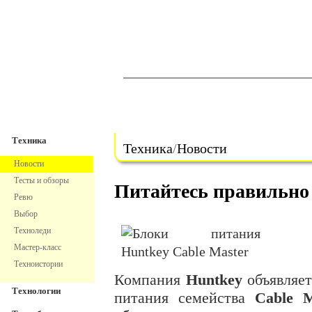
TechnoFresh
Техника
Техника
Техника
/
Новости
Новости
Тесты и обзоры
Питайтесь правильно
Ревю
Выбор
Техноледи
Мастер-класс
Техноистории
Компания
Huntkey
объявляет
Технологии
питания семейства
Cable M