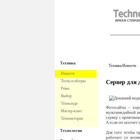
TechnoFre
Техника
Техника
/
Новости
Новости
Тесты и обзоры
Сервер для 
Ревю
Выбор
Техноледи
Фотосайты – хоро
Мастер-класс
мультимедийной ин
сервер с приятным
Техноистории
А если он захочет 
Технологии
Для того чтобы пр
работает со всем