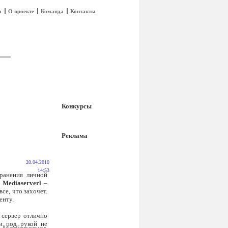
а
О проекте
Команда
Контакты
Конкурсы
Реклама
20.04.2010
14:53
ранения личной
Mediaserverl
–
се, что захочет.
енту.
 сервер отлично
ли под рукой не