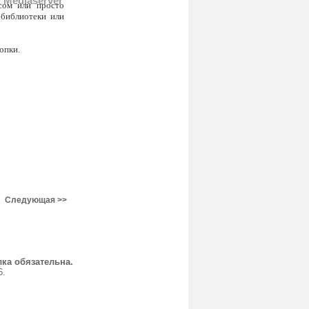
Mediaserver
йсом или просто
 библиотеки или
опки.
Следующая >>
ка обязательна.
6.