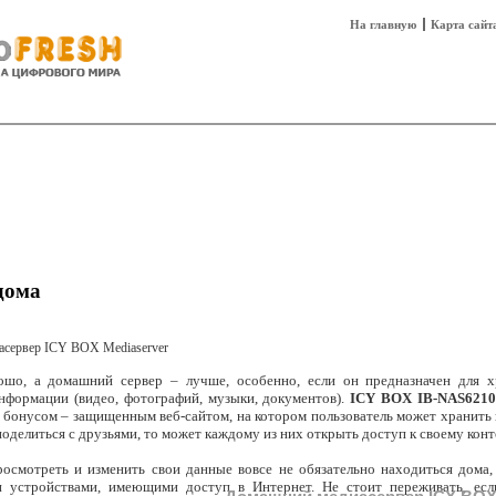
На главную
Карта сайт
sh
Техника
Технологии
Технобизнес
дома
шо, а домашний сервер – лучше, особенно, если он предназначен для х
формации (видео, фотографий, музыки, документов).
ICY BOX IB-NAS6210 
 бонусом – защищенным веб-сайтом, на котором пользователь может хранить в
поделиться с друзьями, то может каждому из них открыть доступ к своему конт
осмотреть и изменить свои данные вовсе не обязательно находиться дома,
и устройствами, имеющими доступ в Интернет. Не стоит переживать, ес