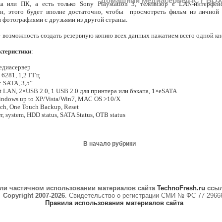
Домашний медиасервер ICY BOX 
ка или ПК, а есть только Sony Playstation 3, телевизор с LAN-интерфе
н, этого будет вполне достаточно, чтобы просмотреть фильм из личной
 фотографиями с друзьями из другой страны.
– возможность создать резервную копию всех данных нажатием всего одной кн
ктеристики
:
медиасервер
 6281, 1,2 ГГц
: SATA, 3,5”
it LAN, 2×USB 2.0, 1 USB 2.0 для принтера или бэкапа, 1×eSATA
indows up to XP/Vista/Win7, MAC OS >10/X
tch, One Touch Backup, Reset
r, system, HDD status, SATA Status, OTB status
В начало рубрики
ли частичном использовании материалов сайта
TechnoFresh.ru
ссыл
Copyright 2007-2026
. Свидетельство о регистрации СМИ № ФС 77-2966
Правила использования материалов сайта