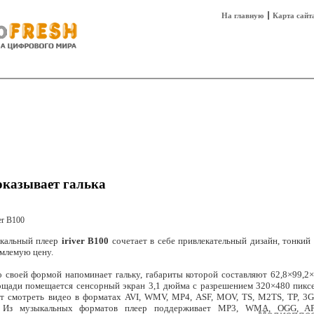
На главную
Карта сайт
sh
Техника
Технологии
Технобизнес
оказывает галька
кальный плеер
iriver B100
сочетает в себе привлекательный дизайн, тонкий 
млемую цену.
 своей формой напоминает гальку, габариты которой составляют 62,8×99,2×9
ощади помещается сенсорный экран 3,1 дюйма с разрешением 320×480 пиксе
ет смотреть видео в форматах AVI, WMV, MP4, ASF, MOV, TS, M2TS, TP, 
. Из музыкальных форматов плеер поддерживает MP3, WMA, OGG, AP