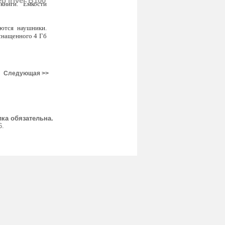
 iriver B100
книги. Емкости
ются наушники.
снащенного 4 Гб
Следующая >>
ка обязательна.
6.