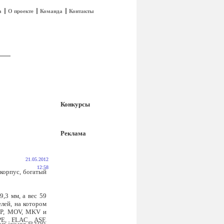
а
О проекте
Команда
Контакты
Конкурсы
Реклама
21.05.2012
12:58
корпус, богатый
,3 мм, а вес 59
лей, на котором
3GP, MOV, MKV и
E, FLAC, ASF.