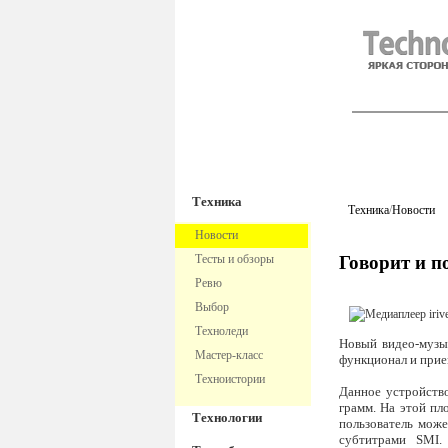
TechnoFre
Техника
Техника
/
Новости
Новости
Тесты и обзоры
Говорит и п
Ревю
Выбор
Техноледи
Новый видео-музы
Мастер-класс
функционал и прие
Техноистории
Данное устройство
грамм. На этой пл
Технологии
пользователь мож
субтитрами SMI