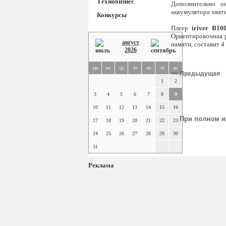
Технобизнес
Дополнительно о
аккумулятора хват
Конкурсы
Плеер
iriver B10
Ориентировочная р
август
памяти, составит 4 
2026
пн
вт
ср
чт
пт
сб
вс
<< Предыдущая
1
2
3
4
5
6
7
8
9
10
11
12
13
14
15
16
При полном и
17
18
19
20
21
22
23
24
25
26
27
28
29
30
31
Реклама