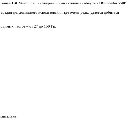
й канал
JBL Studio 520
и супер-мощный активный сабвуфер
JBL Studio 550P
.
создан для домашнего использования, где очень редко удается добиться
водимых частот – от 27 до 150 Гц.
язательна.