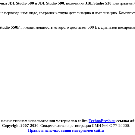
лонки
JBL Studio 580
и
JBL Studio 590
, полочники
JBL Studio 530
, центральны
 в первозданном виде, сохраняя четкую детализацию и локализацию. Комплект 
Studio 550P
, пиковая мощность которого достигает 500 Вт. Диапазон воспроиз
 или частичном использовании материалов сайта
TechnoFresh.ru
ссылка об
Copyright 2007-2026
. Свидетельство о регистрации СМИ № ФС 77-29666.
Правила использования материалов сайта