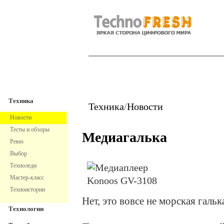
TechnoFresh
Техника
Техника
Техника
/
Новости
Новости
Тесты и обзоры
Медиагалька
Ревю
Выбор
Техноледи
Мастер-класс
Техноистории
Нет, это вовсе не морская галь
Технологии