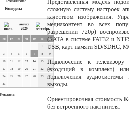
Представленная модель подой
Технобизнес
сложную систему настроек ап
Конкурсы
качеством изображения. Упр
медиаконтент во всех поп
август
2026
разрешении 720р) воспроизво
(SATA в системе FAT32 и NTF
пн
вт
ср
чт
пт
сб
вс
USB, карт памяти SD/SDHC, 
1
2
3
4
5
6
7
8
9
Подключение к телевизору
10
11
12
13
14
15
16
(входящий в комплект) ил
17
18
19
20
21
22
23
подключения аудиосистемы 
24
25
26
27
28
29
30
выходы.
31
Реклама
Ориентировочная стоимость
K
без встроенного накопителя.