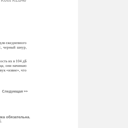
 Koss KEB40
 для ежедневного
с, черный шнур,
ость их в 104 дБ
ьца, они начинаю
вук «извне», что
Следующая >>
ка обязательна.
6.