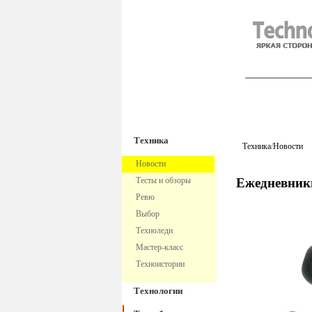
TechnoFre
Техника
Техника
/
Новости
Новости
Тесты и обзоры
Ежедневник
Ревю
Выбор
Техноледи
Мастер-класс
Техноистории
Технологии