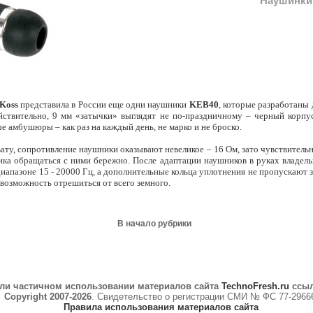
Наушинки
Koss
представила в России еще одни наушники
KEB40
, которые разработаны
йствительно, 9 мм «затычки» выглядят не по-праздничному – черный корпу
е амбушюры – как раз на каждый день, не марко и не броско.
ату, сопротивление наушники оказывают невеликое – 16 Ом, зато чувствительн
чика обращаться с ними бережно. После адаптации наушников в руках владел
иапазоне 15 - 20000 Гц, а дополнительные кольца уплотнения не пропускают з
 возможность отрешиться от всего земного.
В начало рубрики
ли частичном использовании материалов сайта
TechnoFresh.ru
ссыл
Copyright 2007-2026
. Свидетельство о регистрации СМИ № ФС 77-2966
Правила использования материалов сайта