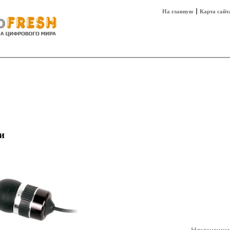
На главную
Карта сайт
sh
Техника
Технологии
Технобизнес
и