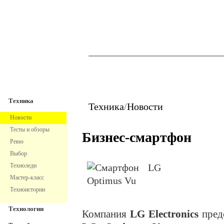
TechnoFresh
Техника
Техника
Техника
/
Новости
Новости
Тесты и обзоры
Бизнес-смартфон
Ревю
Выбор
Техноледи
Мастер-класс
Техноистории
Технологии
Компания
LG Electronics
предс