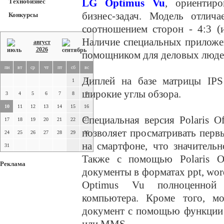
LG Optimus Vu
, ориентир
Технобизнес
бизнес-задач. Модель отлич
Конкурсы
соотношением сторон - 4:3 (
Наличие специальных приложе
август
2026
помощником для деловых люде
пн
вт
ср
чт
пт
сб
вс
Диплей на базе матрицы IPS
1
2
широкие углы обзора.
3
4
5
6
7
8
9
10
11
12
13
14
15
16
Специальная версия Polaris O
17
18
19
20
21
22
23
позволяет просматривать перв
24
25
26
27
28
29
30
на смартфоне, что значитель
31
Также с помощью Polaris Of
Реклама
документы в форматах ppt, word,
Optimus Vu полноценной 
компьютера. Кроме того, м
документ с помощью функции 