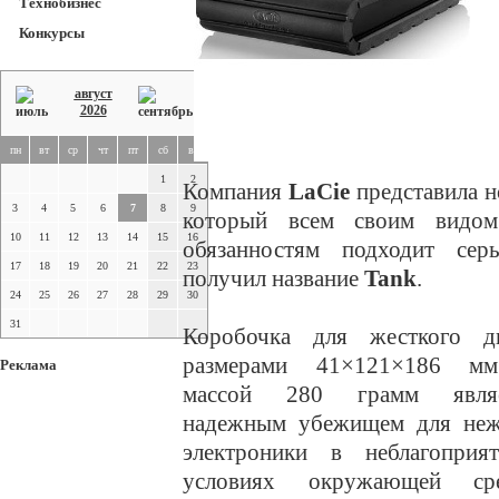
Технобизнес
Конкурсы
август
2026
пн
вт
ср
чт
пт
сб
вс
1
2
Компания
LaCie
представила н
3
4
5
6
7
8
9
который всем своим видом
10
11
12
13
14
15
16
обязанностям подходит серь
17
18
19
20
21
22
23
получил название
Tank
.
24
25
26
27
28
29
30
31
Коробочка для жесткого д
размерами 41×121×186 м
Реклама
массой 280 грамм являе
надежным убежищем для не
электроники в неблагоприя
условиях окружающей сре