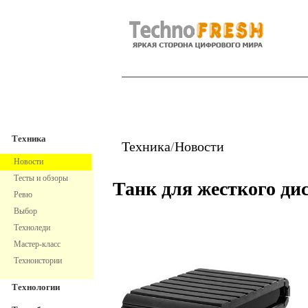
TechnoFresh
Техника
Техника
Техника
/
Новости
Новости
Тесты и обзоры
Танк для жесткого ди
Ревю
Выбор
Техноледи
Мастер-класс
Техноистории
Технологии