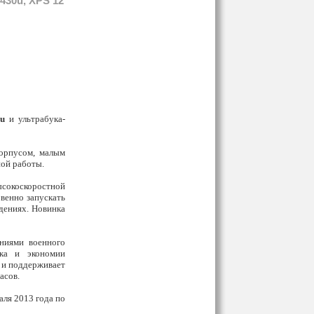
430u, XPS 12
u
и ультрабука-
орпусом, малым
ой работы.
высокоскоростной
овенно запускать
дениях. Новинка
аниями военного
ка и экономии
 и поддерживает
асов.
аля 2013 года по