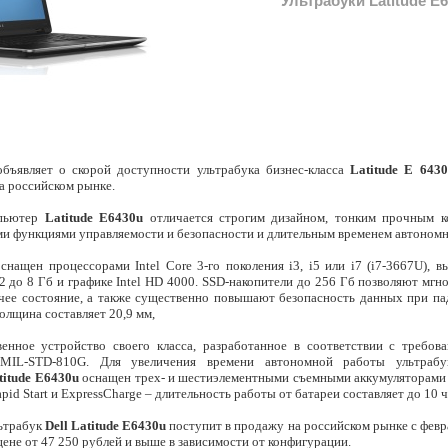
Ультрабуки Latitude E6
объявляет о скорой доступности ультрабука бизнес-класса
Latitude E 6430
а российском рынке.
мпьютер
Latitude E6430u
отличается строгим дизайном, тонким прочным к
и функциями управляемости и безопасности и длительным временем автономн
оснащен процессорами Intel Core 3-го поколения i3, i5 или i7 (i7-3667U), 
 до 8 Гб и графике Intel HD 4000. SSD-накопители до 256 Гб позволяют мгн
чее состояние, а также существенно повышают безопасность данных при па
 толщина составляет 20,9 мм,
венное устройство своего класса, разработанное в соответствии с требов
IL-STD-810G. Для увеличения времени автономной работы ультрабу
titude E6430u
оснащен трех- и шестиэлементными съемными аккумуляторами
apid Start и ExpressCharge – длительность работы от батареи составляет до 10 ч
ьтрабук
Dell Latitude E6430u
поступит в продажу на российском рынке с февр
ене от 47 250 рублей и выше в зависимости от конфигурации.