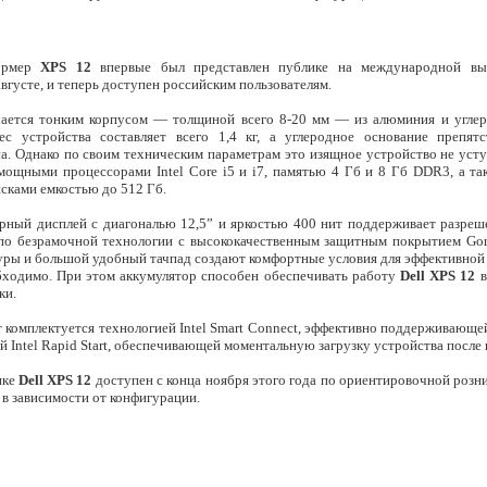
формер
XPS 12
впервые был представлен публике на международной вы
августе, и теперь доступен российским пользователям.
чается тонким корпусом — толщиной всего 8-20 мм — из алюминия и углер
ес устройства составляет всего 1,4 кг, а углеродное основание препят
а. Однако по своим техническим параметрам это изящное устройство не усту
мощными процессорами Intel Core i5 и i7, памятью 4 Гб и 8 Гб DDR3, а т
ками емкостью до 512 Гб.
ный дисплей с диагональю 12,5” и яркостью 400 нит поддерживает разреше
по безрамочной технологии с высококачественным защитным покрытием Gori
уры и большой удобный тачпад создают комфортные условия для эффективной
обходимо. При этом аккумулятор способен обеспечивать работу
Dell XPS 12
в
ки.
 комплектуется технологией Intel Smart Connect, эффективно поддерживающе
й Intel Rapid Start, обеспечивающей моментальную загрузку устройства после
нке
Dell XPS 12
доступен с конца ноября этого года по ориентировочной розн
 в зависимости от конфигурации.