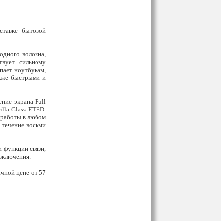
ставке бытовой
одного волокна,
ствует сильному
пает ноутбукам,
акже быстрыми и
ние экрана Full
lla Glass ETED.
 работы в любом
 течение восьми
й функции связи,
 включения.
ичной цене от 57