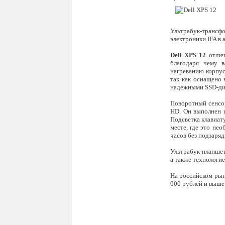
Ультрабук-транс
электроники IFA в 
Dell XPS 12
отли
благодаря чему в
нагреванию корпус
так как оснащено 
надежными SSD-дис
Поворотный сенсор
HD. Он выполнен 
Подсветка клавиат
месте, где это не
часов без подзаряд
Ультрабук-планшет
а также технологие
На российском ры
000 рублей и выше