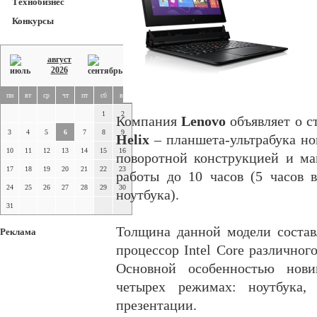
Технобизнес
Конкурсы
август
2026
пн
вт
ср
чт
пт
сб
вс
1
2
Компания
Lenovo
объявляет о с
3
4
5
6
7
8
9
Helix
– планшета-ультрабука н
10
11
12
13
14
15
16
поворотной конструкцией и ма
17
18
19
20
21
22
23
работы до 10 часов (5 часов
24
25
26
27
28
29
30
ноутбука).
31
Толщина данной модели состав
Реклама
процессор Intel Core различного
Основной особенностью нови
четырех режимах: ноутбука,
презентации.