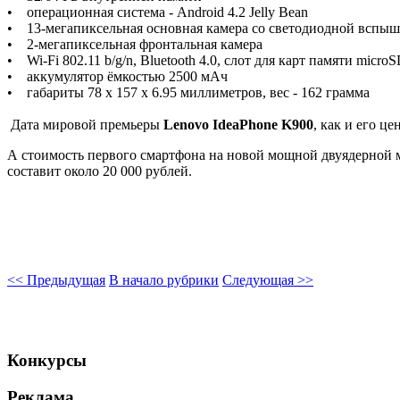
• операционная система - Android 4.2 Jelly Bean
• 13-мегапиксельная основная камера со светодиодной вспыш
• 2-мегапиксельная фронтальная камера
• Wi-Fi 802.11 b/g/n, Bluetooth 4.0, слот для карт памяти micro
• аккумулятор ёмкостью 2500 мАч
• габариты 78 x 157 x 6.95 миллиметров, вес - 162 грамма
Дата мировой премьеры
Lenovo IdeaPhone K900
, как и его ц
А стоимость первого смартфона на новой мощной двуядерной мо
составит около 20 000 рублей.
<< Предыдущая
В начало рубрики
Следующая >>
Конкурсы
Реклама