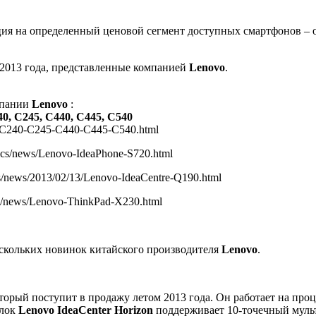
ция на определенный ценовой сегмент доступных смартфонов – от
 2013 года, представленные компанией
Lenovo
.
мпании
Lenovo
:
0, C245, C440, C445, C540
PC-C240-C245-C440-C445-C540.html
hnics/news/Lenovo-IdeaPhone-S720.html
ics/news/2013/02/13/Lenovo-IdeaCentre-Q190.html
ics/news/Lenovo-ThinkPad-X230.html
скольких новинок китайского производителя
Lenovo
.
оторый поступит в продажу летом 2013 года. Он работает на проце
блок
Lenovo IdeaCenter Horizon
поддерживает 10-точечный мульт