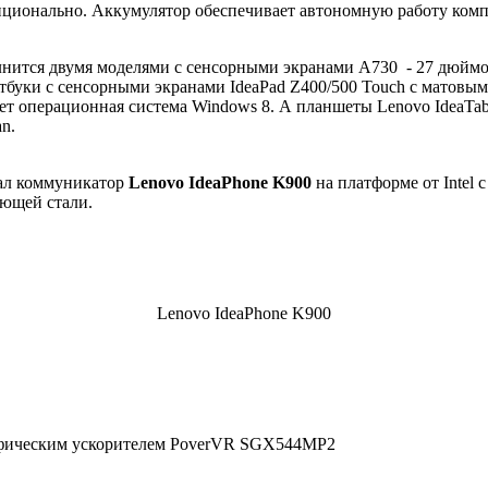
ционально. Аккумулятор обеспечивает автономную работу компьюте
нится двумя моделями с сенсорными экранами А730 - 27 дюймов
тбуки с сенсорными экранами IdeaPad Z400/500 Touch с матовым
ет операционная система Windows 8. А планшеты Lenovo IdeaTa
n.
тал коммуникатор
Lenovo IdeaPhone K900
на платформе от Intel
еющей стали.
Lenovo IdeaPhone K900
графическим ускорителем PoverVR SGX544MP2