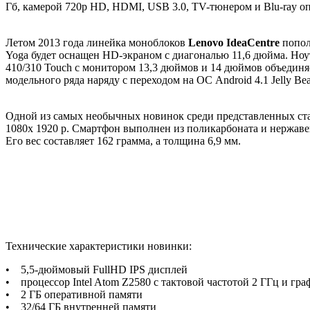
Гб, камерой 720p HD, HDMI, USB 3.0, TV-тюнером и Blu-ray оп
Летом 2013 года линейка моноблоков
Lenovo IdeaCentre
попол
Yoga будет оснащен HD-экраном с диагональю 11,6 дюйма. Ноу
410/310 Touch с монитором 13,3 дюймов и 14 дюймов объединя
модельного ряда наряду с переходом на ОС Android 4.1 Jelly Bea
Одной из самых необычных новинок среди представленных с
1080х 1920 р. Смартфон выполнен из поликарбоната и нержав
Его вес составляет 162 грамма, а толщина 6,9 мм.
Технические характеристики новинки:
• 5,5-дюймовый FullHD IPS дисплей
• процессор Intel Atom Z2580 с тактовой частотой 2 ГГц и 
• 2 ГБ оперативной памяти
• 32/64 ГБ внутренней памяти