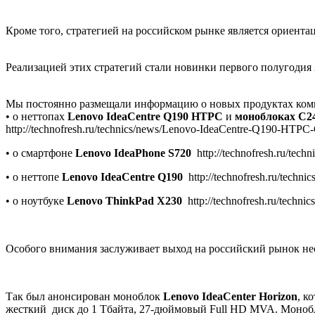
Кроме того, стратегией на российском рынке является ориента
Реализацией этих стратегий стали новинки первого полугодия
Мы постоянно размещали информацию о новых продуктах ко
• о неттопах
Lenovo IdeaCentre Q190 HTPC
и
моноблоках C24
http://technofresh.ru/technics/news/Lenovo-IdeaCentre-Q190-HT
• о смартфоне
Lenovo IdeaPhone S720
http://technofresh.ru/tec
• о неттопе
Lenovo IdeaCentre Q190
http://technofresh.ru/techn
• о ноутбуке
Lenovo ThinkPad X230
http://technofresh.ru/techn
Особого внимания заслуживает выход на российский рынок не
Так был анонсирован моноблок
Lenovo IdeaCenter Horizon
, к
жесткий диск до 1 Тбайта, 27-дюймовый Full HD MVA. Моно