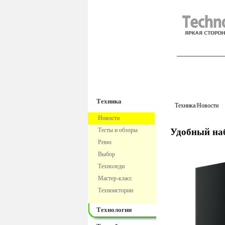
TechnoFre
Техника
Техника
/
Новости
Новости
Тесты и обзоры
Удобный на
Ревю
Выбор
Техноледи
Мастер-класс
Техноистории
Технологии