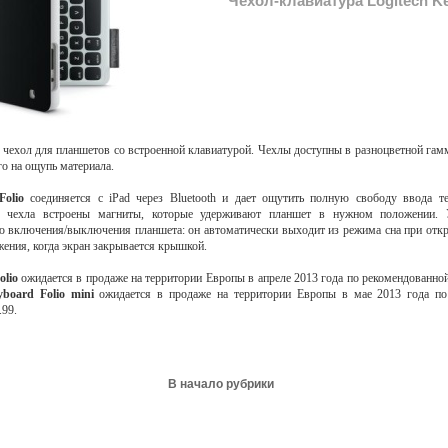
Чехол-клавиатура Logitech Ke
 чехол для планшетов со встроенной клавиатурой. Чехлы доступны в разноцветной гам
о на ощупь материала.
Folio
соединяется с iPad через Bluetooth и дает ощутить полную свободу ввода т
с чехла встроены магниты, которые удерживают планшет в нужном положении. 
включения/выключения планшета: он автоматически выходит из режима сна при откр
ения, когда экран закрывается крышкой.
olio
ожидается в продаже на территории Европы в апреле 2013 года по рекомендованной
yboard Folio min
i
ожидается в продаже на территории Европы в мае 2013 года по
.99.
В начало рубрики