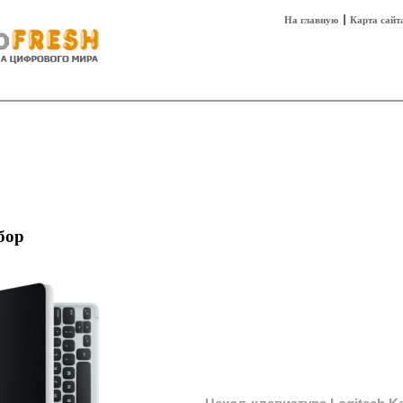
На главную
Карта сайт
sh
Техника
Технологии
Технобизнес
бор