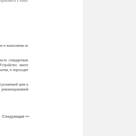
yboard Folio
ме и выполнены из
екста стандартным
Устройство имеет
ытии, и переходит
 розничной цене в
 рекомендованной
Следующая >>