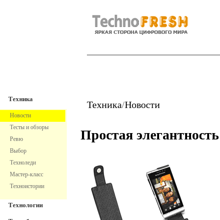
TechnoFresh
Техника
Техника
Техника
/
Новости
Новости
Тесты и обзоры
Простая элегантность
Ревю
Выбор
Техноледи
Мастер-класс
Техноистории
Технологии