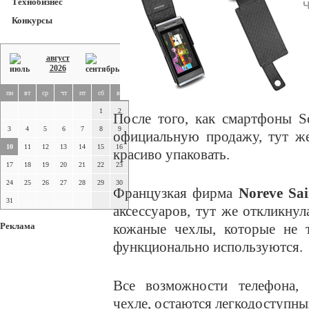
Технобизнес
Ч
Конкурсы
август
2026
пн
вт
ср
чт
пт
сб
вс
1
2
После того, как смартфоны S
3
4
5
6
7
8
9
официальную продажу, тут же
10
11
12
13
14
15
16
красиво упаковать.
17
18
19
20
21
22
23
24
25
26
27
28
29
30
Французкая фирма
Noreve Sai
31
аксессуаров, тут же откликнул
Реклама
кожаные чехлы, которые не т
функционально используются.
Все возможности телефона, 
чехле, остаются легкодоступны