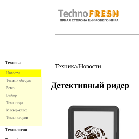
TechnoFresh
Техника
Техника
Техника
/
Новости
Новости
Тесты и обзоры
Детективный ридер
Ревю
Выбор
Техноледи
Мастер-класс
Техноистории
Технологии