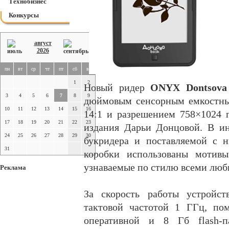
Технобизнес
Конкурсы
август
2026
пн
вт
ср
чт
пт
сб
вс
1
2
Новый ридер
ONYX Dontsova
3
4
5
6
7
8
9
дюймовым сенсорным емкостным
10
11
12
13
14
15
16
14:1 и разрешением 758×1024 
17
18
19
20
21
22
23
издания Дарьи Донцовой. В ин
24
25
26
27
28
29
30
букридера и поставляемой с 
31
коробки использованы мотивы
узнаваемые по стилю всеми люби
Реклама
За скорость работы устройст
тактовой частотой 1 ГГц, по
оперативной и 8 Гб flash-п