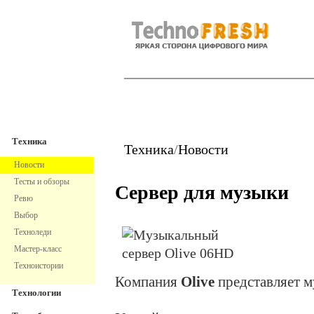
TechnoFresh
Техника
Техника
Техника
/
Новости
Новости
Тесты и обзоры
Сервер для музыки
Ревю
Выбор
Техноледи
Мастер-класс
Техноистории
Компания
Olive
представляет 
Технологии