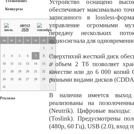
Устройство оснащено высо
Технобизнес
обеспечивает максимально точ
Конкурсы
записанного в lossless-фор
управление огромными муз
август
2026
передачу нескольких пото
аудиосигнала для одновременн
пн
вт
ср
чт
пт
сб
вс
1
2
Сверхтихий жесткий диск обес
3
4
5
6
7
8
9
а объем 2 Тб позволяет хра
10
11
12
13
14
15
16
качестве или до 6 000 копий
17
18
19
20
21
22
23
разными видами дисков (CDDA
24
25
26
27
28
29
30
31
В наличии имеется выход
Реклама
реализованы на позолочен
(Neutrik). Цифровые выходы:
(Toslink). Предусмотрены по
(480p, 60 Гц), USB (2.0), вход