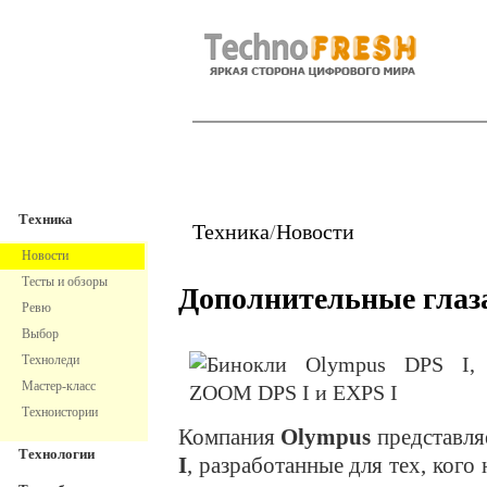
TechnoFresh
Техника
Техника
Техника
/
Новости
Новости
Тесты и обзоры
Дополнительные глаз
Ревю
Выбор
Техноледи
Мастер-класс
Техноистории
Компания
Olympus
представл
Технологии
I
, разработанные для тех, ког