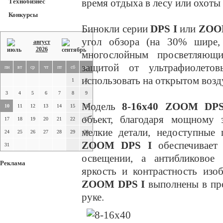
время отдыха в лесу или охоты 
Технобизнес
Конкурсы
Бинокли серии
DPS I
или
ZOO
угол обзора (на 30% шире,
август
2026
многослойным просветляющ
защитой от ультрафиолето
пн
вт
ср
чт
пт
сб
вс
использовать на открытом возд
1
2
3
4
5
6
7
8
9
Модель
8-16х40 ZOOM DPS
10
11
12
13
14
15
16
объект, благодаря мощному 
17
18
19
20
21
22
23
мелкие детали, недоступные 
24
25
26
27
28
29
30
ZOOM DPS I
обеспечивает 
31
освещении, а антибликовое
Реклама
яркость и контрастность из
ZOOM DPS I
выполнены в про
руке.