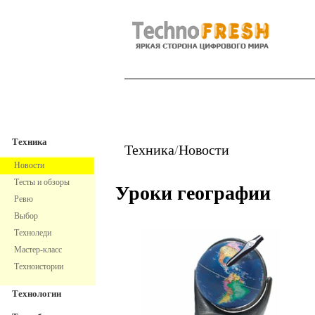
TechnoFresh
Техника
Техника
Техника
/
Новости
Новости
Тесты и обзоры
Уроки географии
Ревю
Выбор
Техноледи
Мастер-класс
Техноистории
Технологии