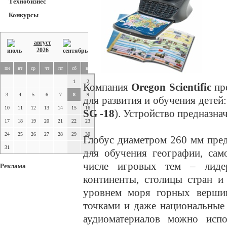
Технобизнес
Конкурсы
август
2026
пн
вт
ср
чт
пт
сб
вс
1
2
Компания
Oregon Scientific
пр
3
4
5
6
7
8
9
для развития и обучения дете
10
11
12
13
14
15
16
SG -18
). Устройство предназнач
17
18
19
20
21
22
23
24
25
26
27
28
29
30
Глобус диаметром 260 мм пред
31
для обучения географии, сам
числе игровых тем – лидер
Реклама
континенты, столицы стран и
уровнем моря горных вершин
точками и даже национальные
аудиоматериалов можно испо