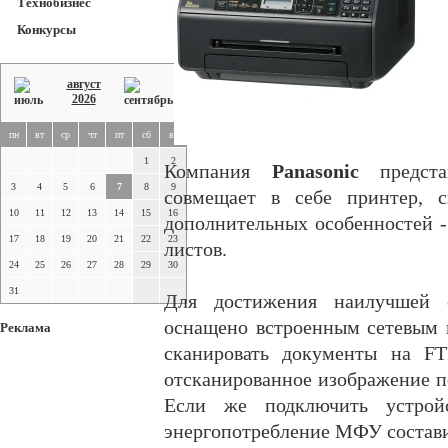
Технобизнес
Конкурсы
август
2026
пн
вт
ср
чт
пт
сб
вс
1
2
Компания
Panasonic
предст
3
4
5
6
7
8
9
совмещает в себе принтер, с
10
11
12
13
14
15
16
дополнительных особенностей -
17
18
19
20
21
22
23
листов.
24
25
26
27
28
29
30
31
Для достижения наилучшей
оснащено встроенным сетевым 
Реклама
сканировать документы на FT
отсканированное изображение по
Если же подключить устро
энергопотребление МФУ состави