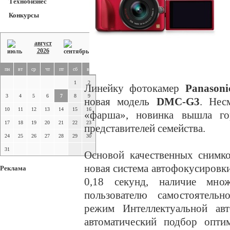
Технобизнес
Конкурсы
август
2026
пн
вт
ср
чт
пт
сб
вс
1
2
Линейку фотокамер
Panasoni
3
4
5
6
7
8
9
новая модель
DMC-G3
. Нес
10
11
12
13
14
15
16
«фарша», новинка вышла го
17
18
19
20
21
22
23
представителей семейства.
24
25
26
27
28
29
30
31
Основой качественных снимко
новая система автофокусировки
Реклама
0,18 секунд, наличие мно
пользователю самостоятельн
режим Интеллектуальной авт
автоматический подбор опти