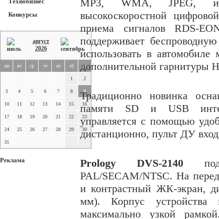
MP3, WMA, JPEG, им
Технобизнес
высокоскоростной цифрово
Конкурсы
приема сигналов RDS-EO
поддерживает беспроводную
август
2026
использовать в автомобиле
дополнительной гарнитуры Ha
пн
вт
ср
чт
пт
сб
вс
1
2
3
4
5
6
7
8
9
Традиционно новинка осна
10
11
12
13
14
15
16
памяти SD и USB интер
17
18
19
20
21
22
23
управляется с помощью удо
24
25
26
27
28
29
30
дистанционно, пульт ДУ вход
31
Реклама
Prology DVS-2140
подде
PAL/SECAM/NTSC. На передн
и контрастный ЖК-экран, ди
мм
). Корпус устройства
максимально узкой рамкой