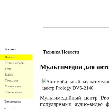
TechnoFresh
Техника
Техника
Техника
/
Новости
Новости
Тесты и обзоры
Мультимедиа для авт
Ревю
Выбор
Техноледи
Мастер-класс
Техноистории
Мультимедийный центр
Pr
Технологии
популярными аудио-видео 