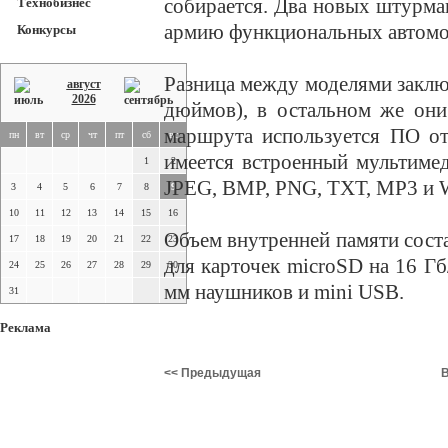
собирается. Два новых штурм
Технобизнес
армию функциональных автомо
Конкурсы
Разница между моделями заключ
август
2026
дюймов), в остальном же они
маршрута используется ПО от
пн
вт
ср
чт
пт
сб
вс
имеется встроенный мультиме
1
2
JPEG, BMP, PNG, TXT, MP3 и
3
4
5
6
7
8
9
10
11
12
13
14
15
16
Объем внутренней памяти соста
17
18
19
20
21
22
23
для карточек microSD на 16 Гб
24
25
26
27
28
29
30
мм наушников и mini USB.
31
Реклама
<< Предыдущая
В