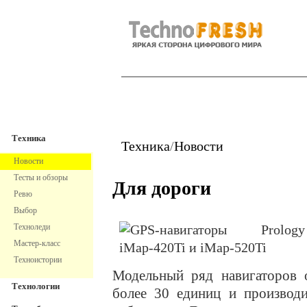
TechnoFresh
Техника
Техника
Техника
/
Новости
Новости
Тесты и обзоры
Для дороги
Ревю
Выбор
Техноледи
Мастер-класс
Техноистории
Модельный ряд навигаторов
Технологии
более 30 единиц и производи