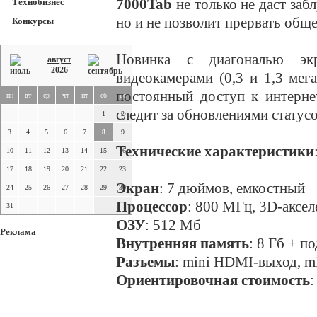
7000Tab
не только не даст заб
Технобизнес
но и не позволит прервать общ
Конкурсы
Новинка с диагональю эк
август
2026
видеокамерами (0,3 и 1,3 мег
постоянный доступ к интернет
пн
вт
ср
чт
пт
сб
вс
следит за обновлениями статусо
1
2
3
4
5
6
7
8
9
Технические характеристики
10
11
12
13
14
15
16
17
18
19
20
21
22
23
Экран
: 7 дюймов, емкостный
24
25
26
27
28
29
30
Процессор
: 800 МГц, 3D-аксел
31
ОЗУ
: 512 Мб
Реклама
Внутренняя память
: 8 Гб + п
Разъемы
: mini HDMI-выход, m
Ориентировочная стоимость
: