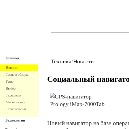
TechnoFresh
Техника
Техника
Техника
/
Новости
Новости
Тесты и обзоры
Социальный навигат
Ревю
Выбор
Техноледи
Мастер-класс
Техноистории
Технологии
Новый навигатор на базе опер