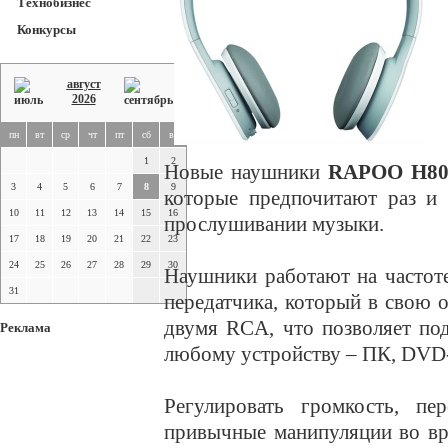
Технобизнес
Конкурсы
август
2026
пн
вт
ср
чт
пт
сб
вс
1
2
Новые наушники
RAPOO H8
3
4
5
6
7
8
9
которые предпочитают раз и 
10
11
12
13
14
15
16
прослушивании музыки.
17
18
19
20
21
22
23
24
25
26
27
28
29
30
Наушники работают на частоте
31
передатчика, который в свою 
двумя RCA, что позволяет п
Реклама
любому устройству – ПК, DVD-п
Регулировать громкость, пе
привычные манипуляции во в