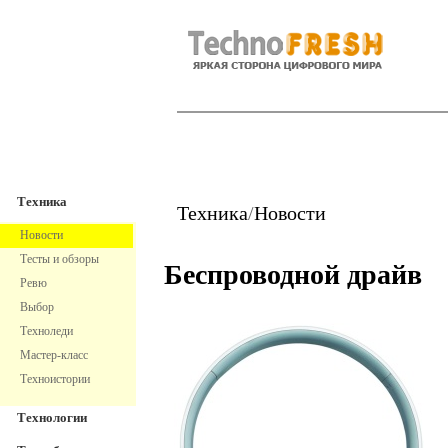
TechnoFresh
Техника
Техника
Техника
/
Новости
Новости
Тесты и обзоры
Беспроводной драйв
Ревю
Выбор
Техноледи
Мастер-класс
Техноистории
Технологии