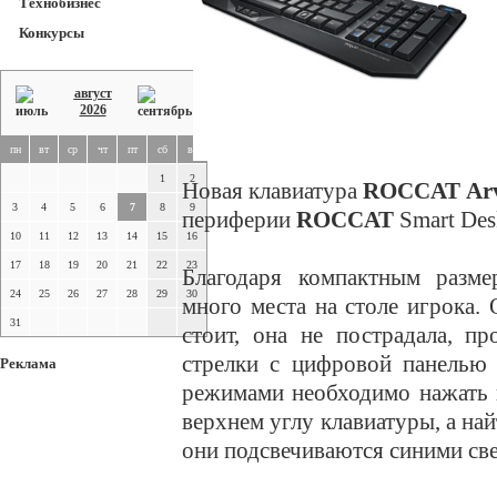
Технобизнес
Конкурсы
август
2026
пн
вт
ср
чт
пт
сб
вс
1
2
Новая клавиатура
ROCCAT Ar
3
4
5
6
7
8
9
периферии
ROCCAT
Smart Des
10
11
12
13
14
15
16
17
18
19
20
21
22
23
Благодаря компактным разме
24
25
26
27
28
29
30
много места на столе игрока.
31
стоит, она не пострадала, п
стрелки с цифровой панелью
Реклама
режимами необходимо нажать 
верхнем углу клавиатуры, а най
они подсвечиваются синими св