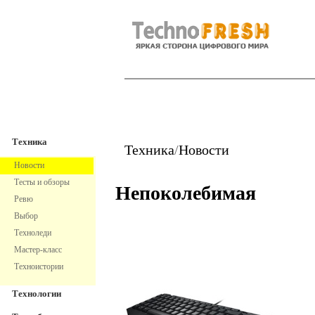
TechnoFresh
Техника
Техника
Техника
/
Новости
Новости
Тесты и обзоры
Непоколебимая
Ревю
Выбор
Техноледи
Мастер-класс
Техноистории
Технологии