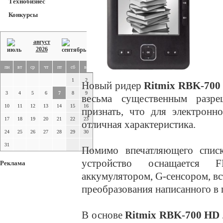
Технобизнес
Конкурсы
август
2026
пн
вт
ср
чт
пт
сб
вс
1
2
Новый ридер
Ritmix RBK-700
3
4
5
6
7
8
9
весьма существенным разр
10
11
12
13
14
15
16
признать, что для электронн
17
18
19
20
21
22
23
отличная характеристика.
24
25
26
27
28
29
30
31
Помимо впечатляющего спис
устройство оснащается F
Реклама
аккумулятором, G-сенсором, в
преобразования написанного в 
В основе
Ritmix RBK-700 HD