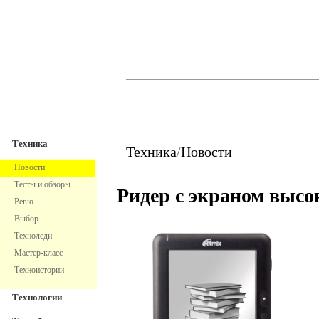
TechnoFresh
Техника
Техника
Техника
/
Новости
Новости
Тесты и обзоры
Ридер с экраном высо
Ревю
Выбор
Техноледи
Мастер-класс
Техноистории
Технологии