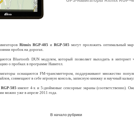
GPS-навигаторы Ritmix RGP-4
авигаторов
Ritmix RGP-485
и
RGP-585
могут проложить оптимальный мар
оянии пробок на дорогах.
аются Bluetooth DUN модулем, который позволяет выходить в интернет 
цию о пробках в программе Навител.
вигаторы оснащаются FM-трансмиттером, поддерживают множество попул
йлов, совмещают в себе игровую консоль, записную книжку и научный кальку
и
RGP-585
имеют 4-х и 5-дюймовые сенсорные экраны (соответственно). Ож
ии можно уже в апреле 2011 года.
В начало рубрики