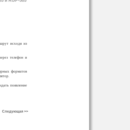
85 и RGP-585
шрут исходя из
через телефон и
ярных форматов
лятор.
идать появление
Следующая >>