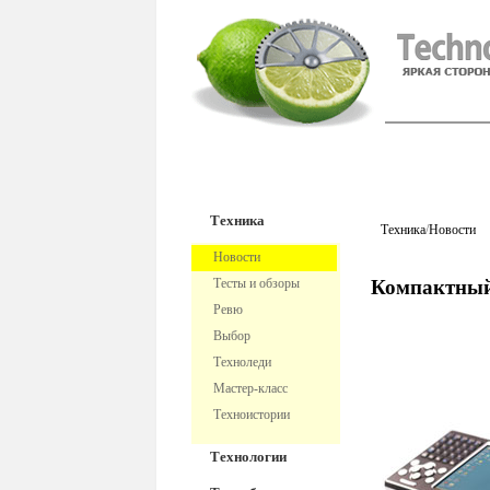
TechnoFre
Техника
Техника
/
Новости
Новости
Тесты и обзоры
Компактный
Ревю
Выбор
Техноледи
Мастер-класс
Техноистории
Технологии