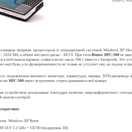
UMPC Rit
снащена мощным процессором и операционной системой Windows XP Hom
 – 1024 Мб, а объём жёсткого диска – 60 Гб. При этом
Ritmix RPC-500
не выг
ся в небольшом кармане сумки и весит около
500 г
(вместе с батареей). Это ус
ее ноутбука, а по функциональности не только не уступает ему, но подчас и пр
сть подключения внешнего монитора, клавиатуры, мышки, DVD-дисковода и
йство
RPC-500
имеет встроенные стерео-динамики и веб-камеру.
ния устройством реализована благодаря наличию широкоформатного сенсорн
й панели touchpad.
ктеристики:
тема: Windows XP Home
7M ULV 1.2 GHz + VX700 (поддержка 3D)