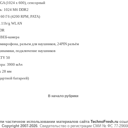
A (1024 x 600), сенсорный
ть: 1024 Мб DDR2
" 60 Гб (4200 RPM, PATA)
02.11b/g WLAN
EDR
 ВЕБ-камера
 микрофона, разъем для наушников, 24PIN разъём
динамики, подключение наушников
RTY 50
ора: 3900 мАч
 x
28 мм
дартной батареей)
В начало рубрики
ли частичном использовании материалов сайта
TechnoFresh.ru
ссыл
Copyright 2007-2026
. Свидетельство о регистрации СМИ № ФС 77-2966