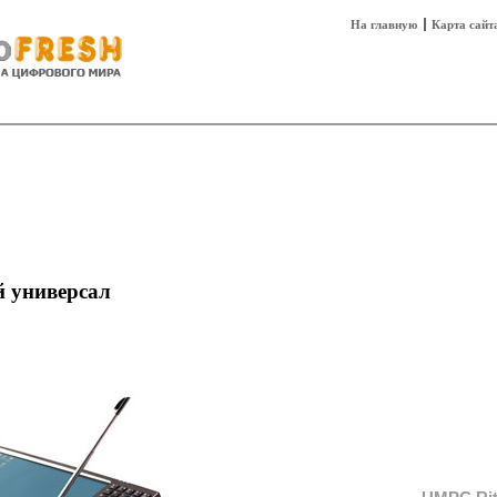
На главную
Карта сайт
sh
Техника
Технологии
Технобизнес
 универсал