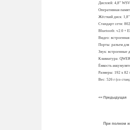
Дисплей:
4,8”
WSVG
Оперативная памя
Жёсткий диск: 1,8
Стандарт сети: 8
Bluetooth: v2.0 + 
Видео: встроенная
Порты: разъем для
Звук: встроенные 
Клавиатура: QWE
Ёмкость аккумулят
Размеры: 192 x 82
Вес:
526 г
(со стан
<< Предыдущая
При полном и