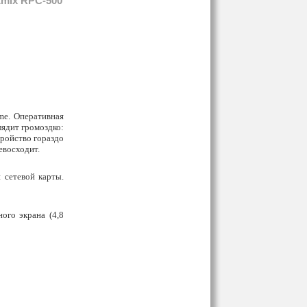
mix RPC-500
e. Оперативная
лядит громоздко:
тройство гораздо
евосходит.
 сетевой карты.
ого экрана (
4,8