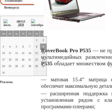
Технобизнес
Конкурсы
август
2026
пн
вт
ср
чт
пт
сб
вс
1
2
3
4
5
6
7
8
9
RoverBook Pro P535
— не пр
10
11
12
13
14
15
16
мультимедийных развлече
17
18
19
20
21
22
23
P535
обладает множеством ф
24
25
26
27
28
29
30
31
— матовая
15.4”
матрица с
Реклама
обеспечит максимальную детал
— расширенная поддержка 
установленная рядом с кла
программами-плеерами;