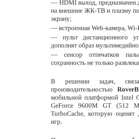
— HDMI выход, предназначен дл
на внешние ЖК-ТВ и плазму п
экрану;
— встроенная Web-камера, Wi-F
— пульт дистанционного уп
дополнят образ мультимедийно
— сенсор отпечатков паль
сохранность не только
развлека
В решении задач, свя
производительностью
Rover
мобильной платформой Intel 
GeForce 9600M GT (512 Мб
TurboCache, которую оценят 
игр.