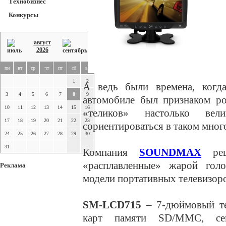
Технобизнес
Конкурсы
август
2026
пн
вт
ср
чт
пт
сб
вс
1
2
А ведь были времена, когда
3
4
5
6
7
8
9
автомобиле был признаком р
10
11
12
13
14
15
16
«теликов» настолько ве
17
18
19
20
21
22
23
сориентироваться в таком мног
24
25
26
27
28
29
30
31
Компания
SOUNDMAX
реш
«расплавленные» жарой голо
Реклама
модели портативных телевизор
SM-LCD715
– 7-дюймовый те
карт памяти SD/MMC, се