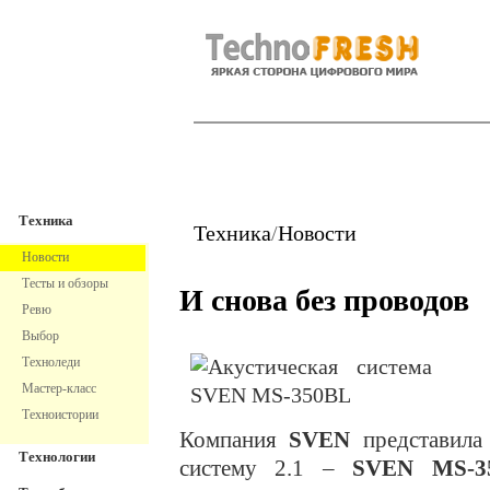
TechnoFresh
Техника
Техника
Техника
/
Новости
Новости
Тесты и обзоры
И снова без проводов
Ревю
Выбор
Техноледи
Мастер-класс
Техноистории
Компания
SVEN
представила
Технологии
систему 2.1 –
SVEN MS-3