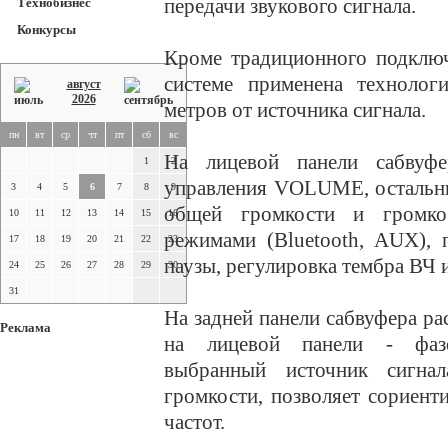
передачи звукового сигнала.
Технобизнес
Конкурсы
Кроме традиционного подключ
системе применена технолог
август
2026
метров от источника сигнала.
пн
вт
ср
чт
пт
сб
вс
На лицевой панели сабвуф
1
2
управления VOLUME, остальны
3
4
5
6
7
8
9
общей громкости и громко
10
11
12
13
14
15
16
режимами (Bluetooth, AUX), 
17
18
19
20
21
22
23
паузы, регулировка тембра ВЧ и
24
25
26
27
28
29
30
31
На задней панели сабвуфера ра
Реклама
на лицевой панели - фазо
выбранный источник сигна
громкости, позволяет сориент
частот.