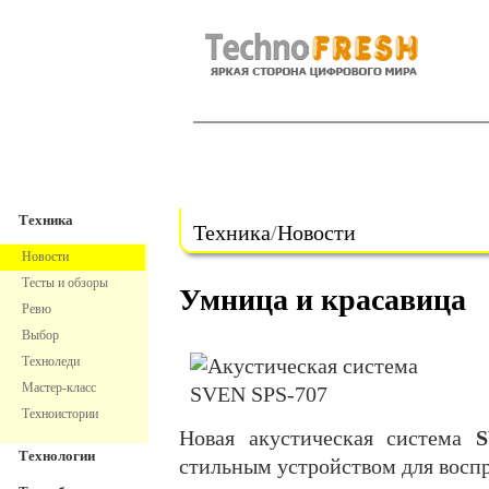
TechnoFresh
Техника
Техника
Техника
/
Новости
Новости
Тесты и обзоры
Умница и красавица
Ревю
Выбор
Техноледи
Мастер-класс
Техноистории
Новая акустическая система
S
Технологии
стильным устройством для воспр