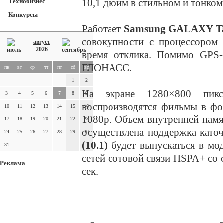
10,1 дюйм в стильном и тонком
Технобизнес
Конкурсы
Работает
Samsung GALAXY Tab
совокупности с процессором 
август
2026
время отклика. Помимо GPS-
ГЛОНАСС.
пн
вт
ср
чт
пт
сб
вс
1
2
На экране 1280×800 пикс
3
4
5
6
7
8
9
воспроизводятся фильмы в ф
10
11
12
13
14
15
16
1080р. Объем внутренней памя
17
18
19
20
21
22
23
осуществлена поддержка като
24
25
26
27
28
29
30
(10.1)
будет выпускаться в мо
31
сетей сотовой связи HSPA+ со
Реклама
сек.