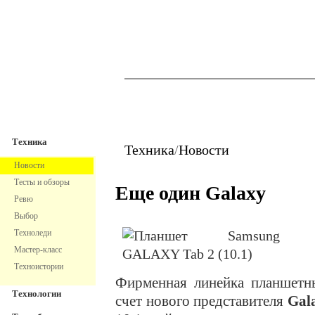
TechnoFresh
Техника
Техника
Техника
/
Новости
Новости
Тесты и обзоры
Еще один Galaxy
Ревю
Выбор
Техноледи
Мастер-класс
Техноистории
Фирменная линейка планшетн
Технологии
счет нового представителя
Gal