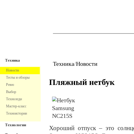
TechnoFresh
Техника
Техника
Техника
/
Новости
Новости
Тесты и обзоры
Пляжный нетбук
Ревю
Выбор
Техноледи
Мастер-класс
Техноистории
Технологии
Хороший отпуск – это солнце