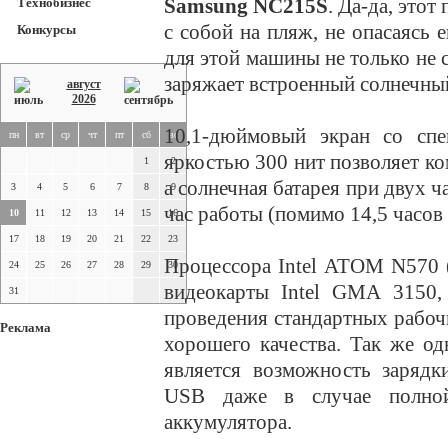
Samsung NC215S
. Да-да, это
Технобизнес
с собой на пляж, не опасаясь 
Конкурсы
для этой машины не только не с
заряжает встроенный солнечны
август
2026
10,1-дюймовый экран со сп
пн
вт
ср
чт
пт
сб
вс
яркостью 300 нит позволяет к
1
2
а солнечная батарея при двух ч
3
4
5
6
7
8
9
час работы (помимо 14,5 часов 
10
11
12
13
14
15
16
17
18
19
20
21
22
23
Процессора Intel ATOM N570 (
24
25
26
27
28
29
30
видеокарты Intel GMA 3150,
31
проведения стандартных рабоч
Реклама
хорошего качества. Так же о
является возможность зарядк
USB даже в случае полной 
аккумулятора.