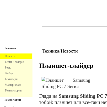
TechnoFresh
Техника
Техника
Техника
/
Новости
Новости
Тесты и обзоры
Планшет-слайдер
Ревю
Выбор
Техноледи
Мастер-класс
Техноистории
Глядя на
Samsung Sliding PC 7
Технологии
тобой: планшет или все-таки не