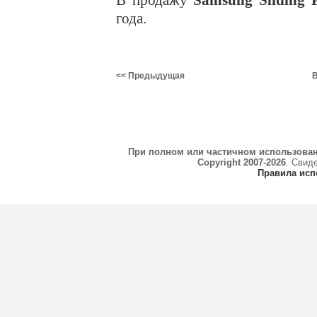
В продажу
Samsung Sliding P
года.
<< Предыдущая
В
При полном или частичном использова
Copyright 2007-2026
. Свид
Правила исп