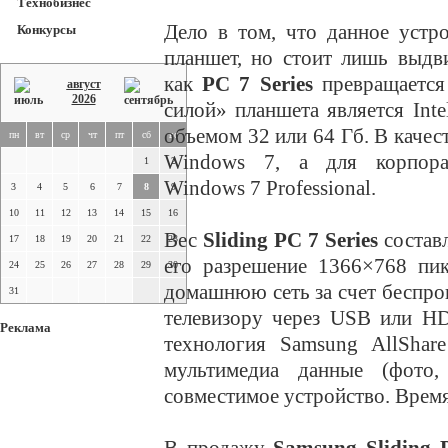
Технобизнес
Дело в том, что данное устр
Конкурсы
планшет, но стоит лишь выдв
как
PC 7 Series
превращается
август
2026
силой» планшета является Int
объемом 32 или 64 Гб. В каче
пн
вт
ср
чт
пт
сб
вс
Windows 7, а для корпорат
1
2
Windows 7 Professional.
3
4
5
6
7
8
9
10
11
12
13
14
15
16
Вес
Sliding PC 7 Series
составл
17
18
19
20
21
22
23
его разрешение 1366×768 пик
24
25
26
27
28
29
30
домашнюю сеть за счет беспро
31
телевизору через USB или HD
Реклама
технология Samsung AllShare
мультимедиа данные (фото
совместимое устройство. Время