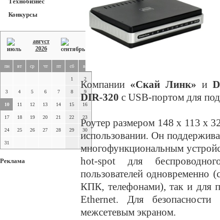
Технобизнес
Конкурсы
август
2026
пн
вт
ср
чт
пт
сб
вс
1
2
Компании
«Скай Линк»
и
D
3
4
5
6
7
8
9
DIR-320
с USB-портом для по
10
11
12
13
14
15
16
17
18
19
20
21
22
23
Роутер размером 148 х 113 х 3
24
25
26
27
28
29
30
использовании. Он поддерживае
31
многофункциональным устройст
hot-spot для беспроводно
Реклама
пользователей одновременно (
КПК, телефонами), так и для 
Ethernet. Для безопасности
межсетевым экраном.