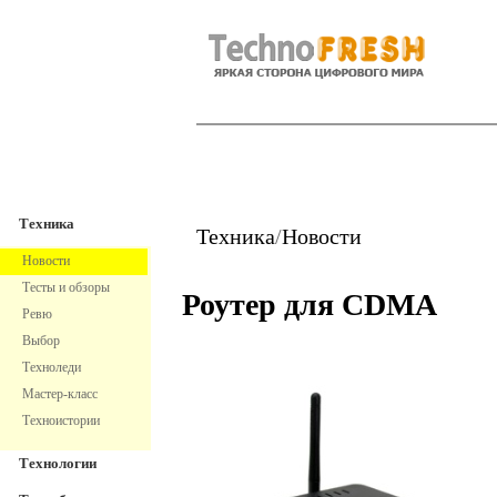
TechnoFresh
Техника
Техника
Техника
/
Новости
Новости
Тесты и обзоры
Роутер для CDMA
Ревю
Выбор
Техноледи
Мастер-класс
Техноистории
Технологии