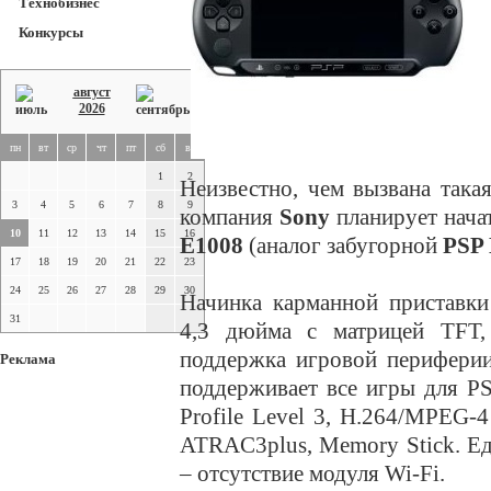
Технобизнес
Конкурсы
август
2026
пн
вт
ср
чт
пт
сб
вс
1
2
Неизвестно, чем вызвана так
3
4
5
6
7
8
9
компания
Sony
планирует нача
10
11
12
13
14
15
16
E1008
(аналог забугорной
PSP
17
18
19
20
21
22
23
24
25
26
27
28
29
30
Начинка карманной приставки
31
4,3 дюйма с матрицей TFT, 
поддержка игровой периферии
Реклама
поддерживает все игры для 
Profile Level 3, H.264/MPEG-4
ATRAC3plus, Memory Stick. Ед
– отсутствие модуля Wi-Fi.