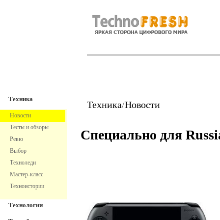
TechnoFresh
Техника
Техника
Техника
/
Новости
Новости
Тесты и обзоры
Специально для Russi
Ревю
Выбор
Техноледи
Мастер-класс
Техноистории
Технологии