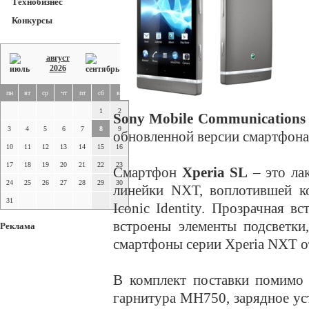
Технобизнес
Конкурсы
август
2026
пн
вт
ср
чт
пт
сб
вс
1
2
Sony Mobile Communication
3
4
5
6
7
8
9
обновленной версии смартфон
10
11
12
13
14
15
16
17
18
19
20
21
22
23
Смартфон
Xperia SL
– это ла
24
25
26
27
28
29
30
линейки NXT, воплотившей к
31
Iconic Identity. Прозрачная в
встроены элементы подсветки
Реклама
смартфоны серии Xperia NXT о
В комплект поставки помимо
гарнитура MH750, зарядное у