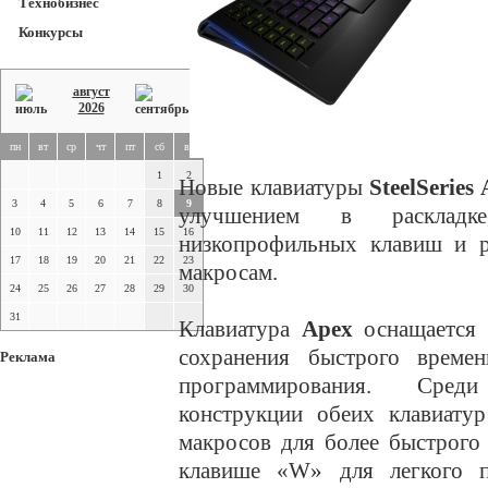
Технобизнес
Конкурсы
август
2026
пн
вт
ср
чт
пт
сб
вс
1
2
Новые клавиатуры
SteelSeries
3
4
5
6
7
8
9
улучшением в раскладке
10
11
12
13
14
15
16
низкопрофильных клавиш и р
17
18
19
20
21
22
23
макросам.
24
25
26
27
28
29
30
31
Клавиатура
Apex
оснащается т
сохранения быстрого време
Реклама
программирования. Среди
конструкции обеих клавиату
макросов для более быстрого
клавише «W» для легкого п