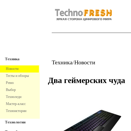
TechnoFresh
Техника
Техника
Техника
/
Новости
Новости
Тесты и обзоры
Два геймерских чуда
Ревю
Выбор
Техноледи
Мастер-класс
Техноистории
Технологии