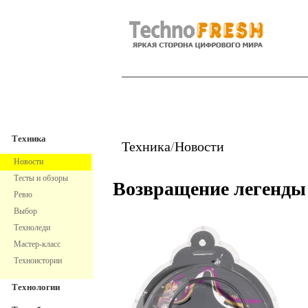
TechnoFresh
Техника
Техника
Техника
/
Новости
Новости
Тесты и обзоры
Возвращение легенды
Ревю
Выбор
Техноледи
Мастер-класс
Техноистории
Технологии