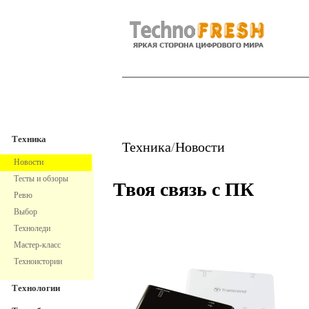
TechnoFresh
Техника
Техника
Техника
/
Новости
Новости
Тесты и обзоры
Твоя связь с ПК
Ревю
Выбор
Техноледи
Мастер-класс
Техноистории
Технологии