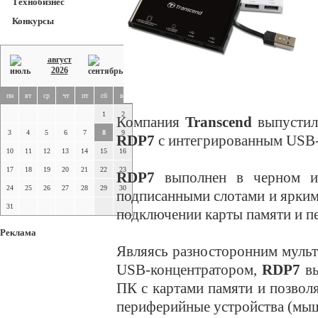
Технобизнес
Конкурсы
август
2026
пн
вт
ср
чт
пт
сб
вс
1
2
Компания
Transcend
выпустил
3
4
5
6
7
8
9
RDP7
с интегрированным USB-
10
11
12
13
14
15
16
17
18
19
20
21
22
23
RDP7
выполнен в черном и 
24
25
26
27
28
29
30
подписанными слотами и ярки
31
подключении карты памяти и п
Реклама
Являясь разносторонним муль
USB-концентратором,
RDP7
вы
ПК с картами памяти и позвол
периферийные устройства (мыш