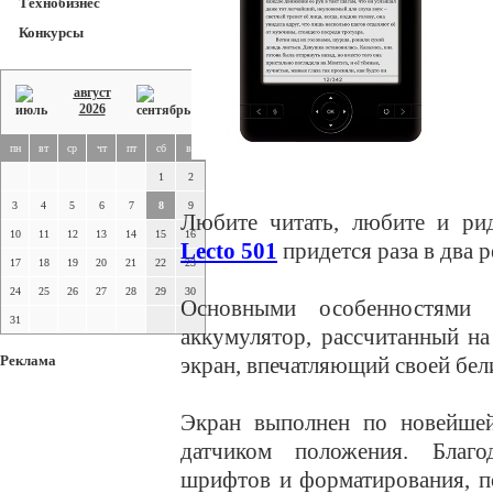
Технобизнес
Конкурсы
август
2026
пн
вт
ср
чт
пт
сб
вс
1
2
3
4
5
6
7
8
9
Любите читать, любите и рид
10
11
12
13
14
15
16
Lecto 501
придется раза в два 
17
18
19
20
21
22
23
24
25
26
27
28
29
30
Основными особенностями 
31
аккумулятор, рассчитанный н
Реклама
экран, впечатляющий своей бел
Экран выполнен по новейшей
датчиком положения. Благ
шрифтов и форматирования, п