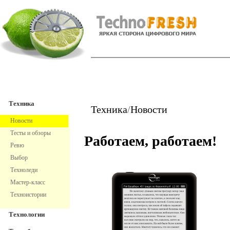
TechnoFresh
Техника
Техника
Техника
/
Новости
Новости
Тесты и обзоры
Работаем, работаем!
Ревю
Выбор
Техноледи
Мастер-класс
Техноистории
Технологии