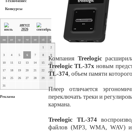
Технобизнес
Конкурсы
август
2026
пн
вт
ср
чт
пт
сб
вс
1
2
3
4
5
6
7
8
9
Компания
Treelogic
расширила
10
11
12
13
14
15
16
Treelogic TL-37x
новым предс
17
18
19
20
21
22
23
TL-374
, объем памяти которого
24
25
26
27
28
29
30
31
Плеер отличается эргономич
переключать треки и регулирова
Реклама
кармана.
Treelogic TL-374
воспроизв
файлов (MP3, WMA, WAV) и 