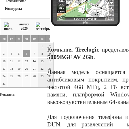
Технобизнес
Конкурсы
август
2026
пн
вт
ср
чт
пт
сб
вс
1
2
Компания
Treelogic
представл
3
4
5
6
7
8
9
5009BGF AV 2Gb
.
10
11
12
13
14
15
16
17
18
19
20
21
22
23
Данная модель оснащается
24
25
26
27
28
29
30
антибликовым покрытием, пр
31
частотой 468 МГц, 2 Гб вст
памяти, платформой Windo
Реклама
высокочувствительным 64-кан
Для подключения телефона им
DUN, для развлечений – м