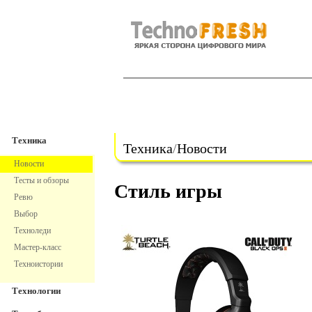
TechnoFresh
Техника
Техника
Техника
/
Новости
Новости
Тесты и обзоры
Стиль игры
Ревю
Выбор
Техноледи
Мастер-класс
Техноистории
Технологии