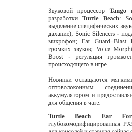
Звуковой процессор
Tango
разработки
Turtle Beach
: S
выделение специфических звуко
дахание); Sonic Silencers - п
микрофон; Ear Guard+Blast 
громких звуков; Voice Morph
Boost - регуляция громкос
происходящего в игре.
Новинки оснащаются мягким
оптоволоконным соедине
аккумулятором и предоставля
для общения в чате.
Turtle Beach Ear Fo
глубокомодифицированная PX5
для консолей и ставшая сейчас 