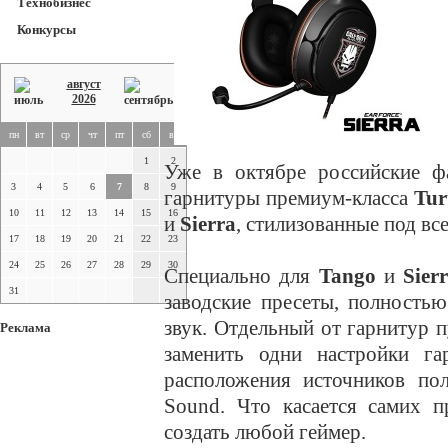
Технобизнес
Конкурсы
август
2026
пн
вт
ср
чт
пт
сб
вс
1
2
Уже в октябре российские ф
3
4
5
6
7
8
9
гарнитуры премиум-класса
Tur
10
11
12
13
14
15
16
и
Sierra
, стилизованные под вс
17
18
19
20
21
22
23
24
25
26
27
28
29
30
Специально для
Tango
и
Sier
31
заводские пресеты, полность
звук. Отдельный от гарнитур п
Реклама
заменить одни настройки г
расположения источников пол
Sound. Что касается самих п
создать любой геймер.