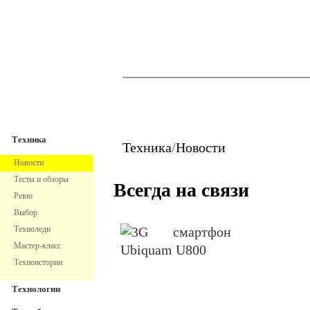
TechnoFresh
Техника
Техника
Техника
/
Новости
Новости
Тесты и обзоры
Всегда на связи
Ревю
Выбор
Техноледи
Мастер-класс
Техноистории
Технологии