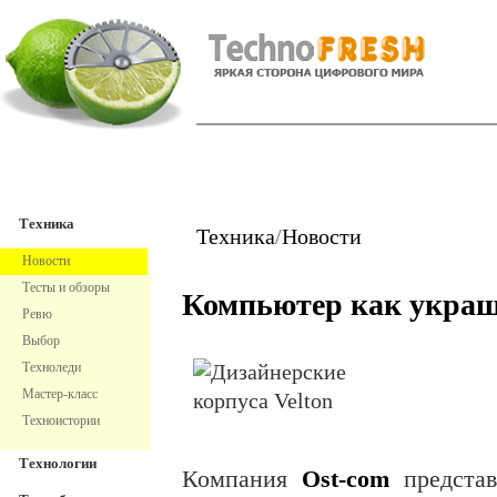
TechnoFresh
Техника
Техника
Техника
/
Новости
Новости
Тесты и обзоры
Компьютер как укра
Ревю
Выбор
Техноледи
Мастер-класс
Техноистории
Технологии
Компания
Ost-com
предста