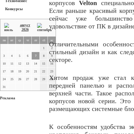
Технобизнес
корпусов
Velton
специально
Конкурсы
Если раньше красивый корпу
сейчас уже большинство
удовольствие от ПК в дизайне
август
2026
пн
вт
ср
чт
пт
сб
вс
Отличительными особеннос
1
2
стильный дизайн и как след
3
4
5
6
7
8
9
секторе.
10
11
12
13
14
15
16
17
18
19
20
21
22
23
Хитом продаж уже стал 
24
25
26
27
28
29
30
передней панелью и распо
31
верхней части. Такое распо
Реклама
корпусов новой серии. Это 
размещающих cистемные блок
К особенностям удобства э