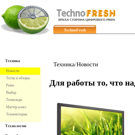
TechnoFresh
Техника
Техника
Техника
/
Новости
Новости
Тесты и обзоры
Для работы то, что на
Ревю
Выбор
Техноледи
Мастер-класс
Техноистории
Технологии