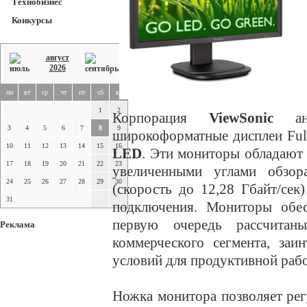
Технобизнес
Конкурсы
август
2026
пн
вт
ср
чт
пт
сб
вс
1
2
Корпорация
ViewSonic
а
3
4
5
6
7
8
9
широкоформатные дисплеи Fu
10
11
12
13
14
15
16
LED
. Эти мониторы обладают
17
18
19
20
21
22
23
увеличенными углами обзора
24
25
26
27
28
29
30
(скорость до 12,28 Гбайт/се
31
подключения. Мониторы обе
первую очередь рассчитан
Реклама
коммерческого сегмента, заи
условий для продуктивной раб
Ножка монитора позволяет рег