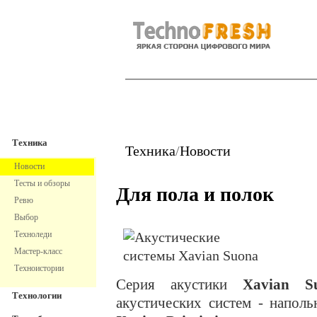
TechnoFresh
Техника
Техника
Техника
/
Новости
Новости
Тесты и обзоры
Для пола и полок
Ревю
Выбор
Техноледи
Мастер-класс
Техноистории
Серия акустики
Xavian S
Технологии
акустических систем - напол