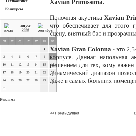
Xavian Primissima
.
Технобизнес
Конкурсы
Полочная акустика
Xavian Pri
что обеспечивает для этого 
август
2026
сцену, внятный бас и прозрачны
пн
вт
ср
чт
пт
сб
вс
Xavian Gran Colonna
- это 2,
1
2
корпусе. Данная напольная а
3
4
5
6
7
8
9
решением для тех, кому важен
10
11
12
13
14
15
16
динамический диапазон позвол
17
18
19
20
21
22
23
даже в самых больших помеще
24
25
26
27
28
29
30
31
Реклама
<< Предыдущая
В