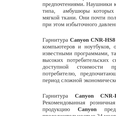
предпочтениями. Наушники 
типа,
амбушюры которых
мягкой ткани. Они почти по
при этом избыточного давлен
Гарнитура
Canyon CNR-HS8
компьютеров и ноутбуков, 
известными программами, т
высоких потребительских с
доступной стоимости п
потребителю, предпочитаю
период сложной экономическо
Гарнитура
Canyon CNR-
Рекомендованная рознична
продукцию
Canyon
предо