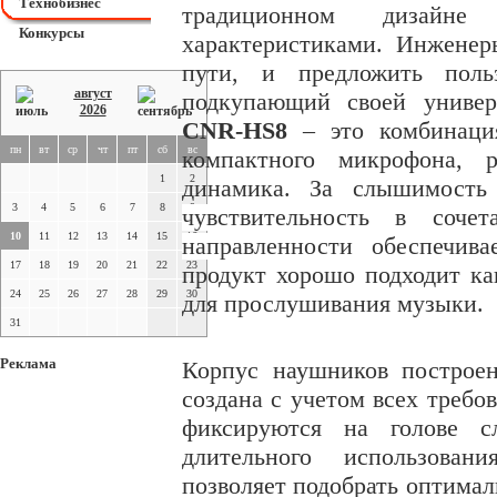
Технобизнес
традиционном дизайне
Конкурсы
характеристиками. Инжене
пути, и предложить польз
август
подкупающий своей универ
2026
CNR-HS8
– это комбинация
пн
вт
ср
чт
пт
сб
вс
компактного микрофона, р
1
2
динамика.
За слышимость
3
4
5
6
7
8
9
чувствительность в соче
10
11
12
13
14
15
16
направленности обеспечив
17
18
19
20
21
22
23
продукт хорошо подходит ка
24
25
26
27
28
29
30
для прослушивания музыки.
31
Реклама
Корпус наушников построен
создана с учетом всех треб
фиксируются на голове с
длительного использован
позволяет подобрать оптимал