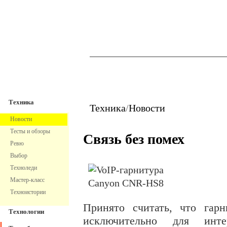
TechnoFresh
Техника
Техника
Техника
/
Новости
Новости
Тесты и обзоры
Связь без помех
Ревю
Выбор
Техноледи
Мастер-класс
Техноистории
Принято считать, что гар
Технологии
исключительно для интер