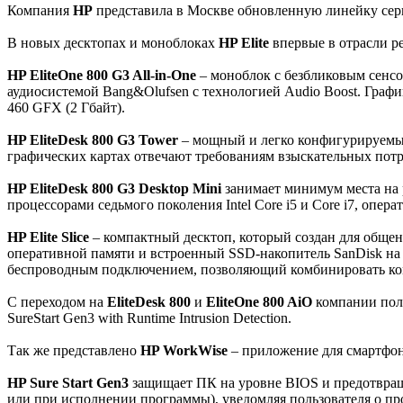
Компания
HP
представила в Москве обновленную линейку се
В новых десктопах и моноблоках
HP Elite
впервые в отрасли р
HP EliteOne 800 G3 All-in-One
– моноблок с безбликовым сенсо
аудиосистемой Bang&Olufsen с технологией Audio Boost. Графи
460 GFX (2 Гбайт).
HP EliteDesk 800 G3 Tower
– мощный и легко конфигурируемый
графических картах отвечают требованиям взыскательных потр
HP EliteDesk 800 G3 Desktop Mini
занимает минимум места на 
процессорами седьмого поколения Intel Core i5 и Core i7, опе
HP Elite Slice
– компактный десктоп, который создан для общен
оперативной памяти и встроенный SSD-накопитель SanDisk на 
беспроводным подключением, позволяющий комбинировать ко
С переходом на
EliteDesk 800
и
EliteOne 800 AiO
компании полу
SureStart Gen3 with Runtime Intrusion Detection.
Так же представлено
HP WorkWise
– приложение для смартфон
HP Sure Start Gen3
защищает ПК на уровне BIOS и предотвраща
или при исполнении программы), уведомляя пользователя о пр