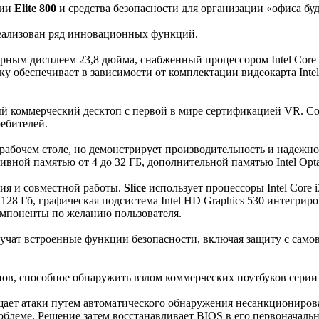
рии
Elite 800
и средства безопасности для организации «офиса бу
еализован ряд инновационных функций.
рным дисплеем 23,8 дюйма, снабженный процессором Intel Core 
ку обеспечивает в зависимости от комплектации видеокарта Int
 коммерческий десктоп с первой в мире сертификацией VR. Со
ебителей.
рабочем столе, но демонстрирует производительность и надежно
ративной памятью от 4 до 32 ГБ, дополнительной памятью Intel O
ия и совместной работы.
Slice
использует процессоры Intel Core i3
128 Гб, графическая подсистема Intel HD Graphics 530 интегри
мпоненты по желанию пользователя.
чат встроенные функции безопасности, включая защиту с само
ов, способное обнаружить взлом коммерческих ноутбуков сери
ет атаки путем автоматического обнаружения несанкционирова
облеме. Решение затем восстанавливает BIOS в его первоначаль