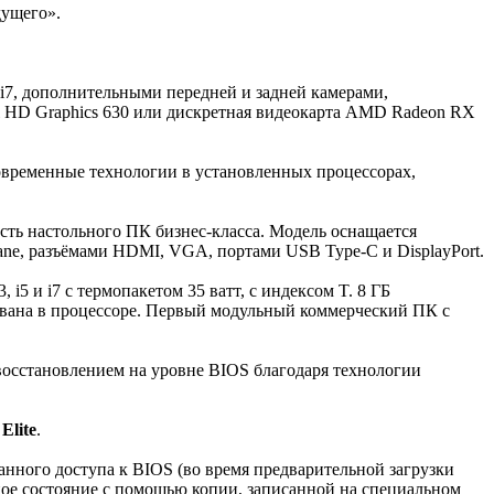
дущего».
i7, дополнительными передней и задней камерами,
el HD Graphics 630 или дискретная видеокарта AMD Radeon RX
временные технологии в установленных процессорах,
сть настольного ПК бизнес-класса. Модель оснащается
ptane, разъёмами HDMI, VGA, портами USB Type-C и DisplayPort.
, i5 и i7 с термопакетом 35 ватт, с индексом T. 8 ГБ
рована в процессоре. Первый модульный коммерческий ПК с
восстановлением на уровне BIOS благодаря технологии
и
Elite
.
нного доступа к BIOS (во время предварительной загрузки
ное состояние с помощью копии, записанной на специальном